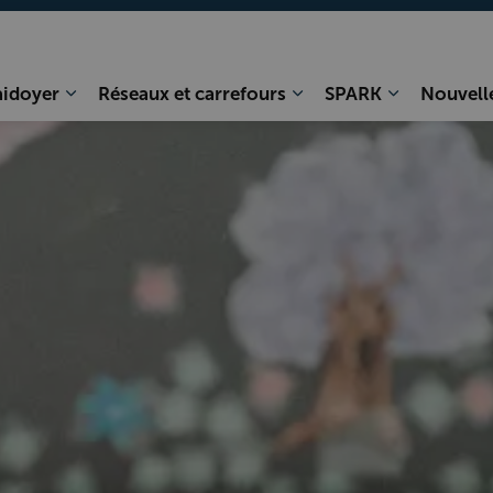
da
aidoyer
Réseaux et carrefours
SPARK
Nouvell
Élargir les sous-pages Plaidoyer
Élargir les sous-pages
Élargir les