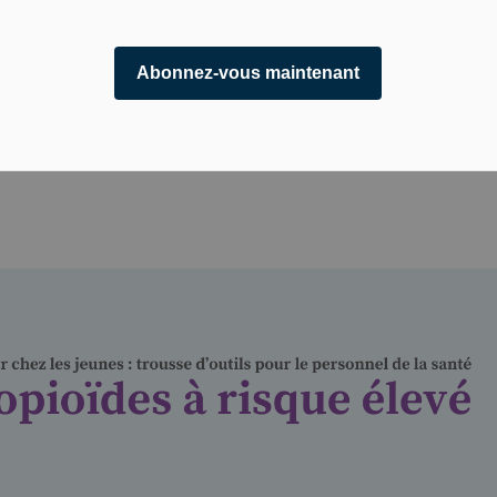
r pédiatrique
Les opioïdes et la douleur chez les jeune
Default Interior Usage d’opioïdes à ris
Abonnez-vous maintenant
Usage d’opioïdes à risq