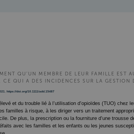
IRMENT QU’UN MEMBRE DE LEUR FAMILLE EST A
*, CE QUI A DES INCIDENCES SUR LA GESTION
2021.
https://doi.org/10.1111/add.15487
levé et du trouble lié à l’utilisation d’opioïdes (TUO) chez 
es familles à risque, à les diriger vers un traitement approp
le. De plus, la prescription ou la fourniture d’une trousse 
éfaits avec les familles et les enfants ou les jeunes suscept
se.