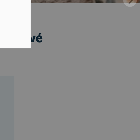
que élevé
ue élevé